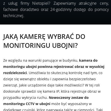
z usług firmy Nietopiel? Zapewniamy atrakcyjne ceny,
fachowe doradztwo oraz 24-godzinny dostęp do pomocy
technicznej.
JAKĄ KAMERĘ WYBRAĆ DO
MONITORINGU UBOJNI?
Ze względu na warunki panujące w budynku,
kamera do
monitoringu ubojni powinna rejestrować obraz w wysokiej
rozdzielczości
. Umożliwia to skuteczną kontrolę nad tym, co
dzieje się wewnątrz obiektu i zapewnia bezpieczeństwo
zwierząt. Jakie urządzenie daje takie możliwości? W tej roli
doskonale sprawdzi się kamera IP, która rejestruje obraz w
przypadku wykrycia ruchu.
Nowoczesny zestaw do
monitoringu CCTV w ubojni
może być wyposażony w
dodatkowe czujniki, które nagrywają także w ciemności. Taki