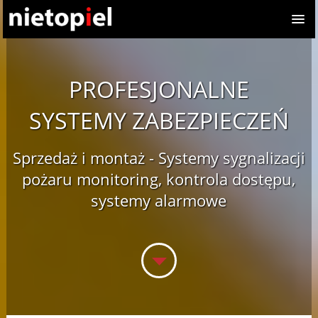
PROFESJONALNE
SYSTEMY ZABEZPIECZEŃ
Sprzedaż i montaż - Systemy sygnalizacji
pożaru monitoring, kontrola dostępu,
systemy alarmowe