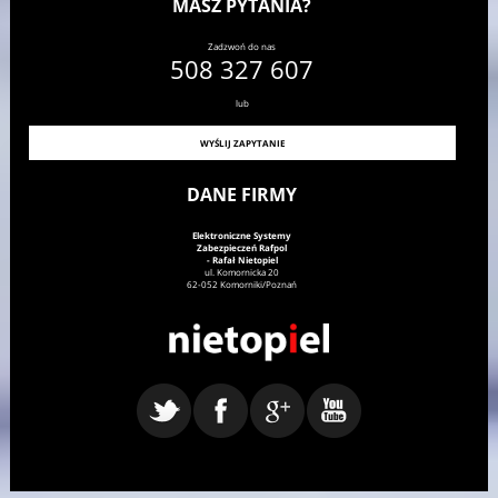
MASZ PYTANIA?
Zadzwoń do nas
508 327 607
lub
WYŚLIJ ZAPYTANIE
DANE FIRMY
Elektroniczne Systemy
Zabezpieczeń Rafpol
- Rafał Nietopiel
ul.
Komornicka 20
62-052
Komorniki/Poznań