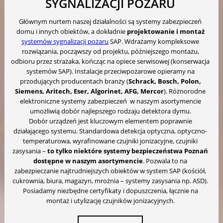
SYGNALIZACJI POŻARU
Głównym nurtem naszej działalności są systemy zabezpieczeń
domu i innych obiektów, a dokładnie
projektowanie i montaż
systemów sygnalizacji pożaru
SAP. Wdrażamy kompleksowe
rozwiązania, począwszy od projektu, późniejszego montażu,
odbioru przez strażaka, kończąc na opiece serwisowej (konserwacja
systemów SAP). Instalacje przeciwpożarowe opieramy na
przodujących producentach branży (
Schrack, Bosch, Polon,
Siemens, Aritech, Eser, Algorinet, AFG, Mercor
). Różnorodne
elektroniczne systemy zabezpieczeń w naszym asortymencie
umożliwią dobór najlepszego rodzaju detektora dymu.
Dobór urządzeń jest kluczowym elementem poprawnie
działającego systemu. Standardowa detekcja optyczna, optyczno-
temperaturowa, wyrafinowane czujniki jonizacyjne, czujniki
zasysania –
to tylko niektóre systemy bezpieczeństwa Poznań
dostępne w naszym asortymencie
. Pozwala to na
zabezpieczanie najtrudniejszych obiektów w system SAP (kościół,
cukrownia, biura, magazyn, mrożnia – systemy zasysania np. ASD).
Posiadamy niezbędne certyfikaty i dopuszczenia, łącznie na
montaż i utylizację czujników jonizacyjnych.