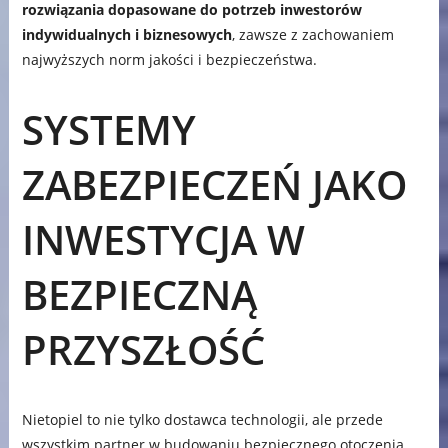
rozwiązania dopasowane do potrzeb inwestorów
indywidualnych i biznesowych
, zawsze z zachowaniem
najwyższych norm jakości i bezpieczeństwa.
SYSTEMY
ZABEZPIECZEŃ JAKO
INWESTYCJA W
BEZPIECZNĄ
PRZYSZŁOŚĆ
Nietopiel to nie tylko dostawca technologii, ale przede
wszystkim partner w budowaniu bezpiecznego otoczenia.