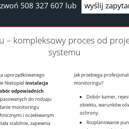
dzwoń
508 327 607
lub
wyślij zapyta
ngu – kompleksowy proces od proj
systemu
ga uporządkowanego
Jak przebiega profesjona
mie Nietopiel
instalacja
monitoringu?
dobór odpowiednich
Dobór kamer, rejes
opasowanych do rodzaju
obiektu, warunków oś
danie monitoringu
ochrony.
hnicznymi i oczekiwanym
Rozplanowanie punk
ała stabilnie, zapewnia