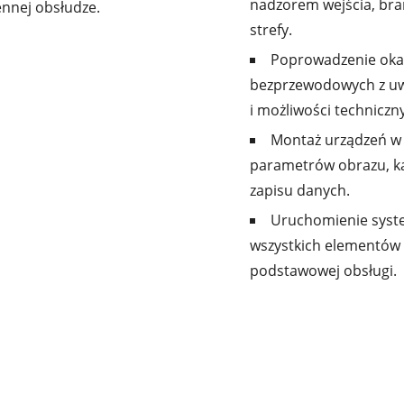
nadzorem wejścia, bram
ennej obsłudze.
strefy.
Poprowadzenie okab
bezprzewodowych z uwz
i możliwości technicz
Montaż urządzeń w 
parametrów obrazu, ką
zapisu danych.
Uruchomienie syste
wszystkich elementów o
podstawowej obsługi.