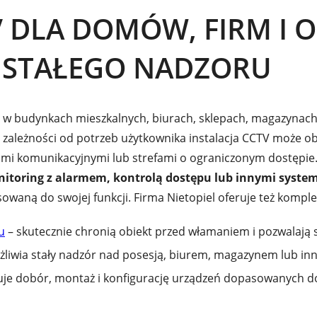
V DLA DOMÓW, FIRM I 
 STAŁEGO NADZORU
 w budynkach mieszkalnych, biurach, sklepach, magazynach
W zależności od potrzeb użytkownika instalacja CCTV może 
gami komunikacyjnymi lub strefami o ograniczonym dostępi
itoring z alarmem, kontrolą dostępu lub innymi syste
owaną do swojej funkcji. Firma Nietopiel oferuje też komp
u
– skutecznie chronią obiekt przed włamaniem i pozwalają 
liwia stały nadzór nad posesją, biurem, magazynem lub inn
je dobór, montaż i konfigurację urządzeń dopasowanych d